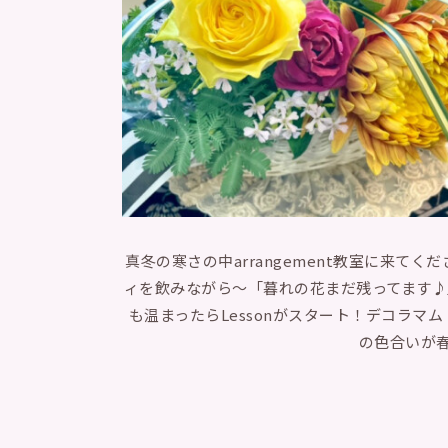
真冬の寒さの中arrangement教室に来
ィを飲みながら〜「暮れの花まだ残ってます♪
も温まったらLessonがスタート！デコラ
の色合いが春