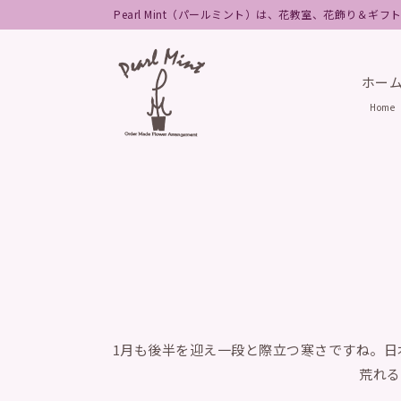
Pearl Mint（パールミント）は、花教室、花飾り＆ギ
ホー
Home
1月も後半を迎え一段と際立つ寒さですね。
荒れる