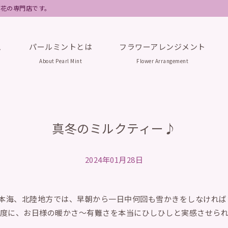
フト花の専門店です。
ム
パールミントとは
フラワーアレンジメント
About Pearl Mint
Flower Arrangement
真冬のミルクティー♪
2024年01月28日
日本海、北陸地方では、早朝から一日中何回も雪かきをしなければ
度に、お日様の暖かさ〜有難さを本当にひしひしと実感させら